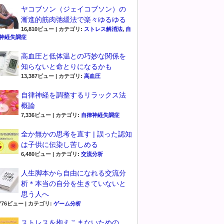
ヤコブソン（ジェイコブソン）の
漸進的筋肉弛緩法で楽々ゆるゆる
16,810ビュー
|
カテゴリ:
ストレス解消法
,
自
神経失調症
高血圧と低体温との巧妙な関係を
知らないと命とりになるかも
13,387ビュー
|
カテゴリ:
高血圧
自律神経を調整するリラックス法
概論
7,336ビュー
|
カテゴリ:
自律神経失調症
全か無かの思考を直す | 誤った認知
は子供に伝染し苦しめる
6,480ビュー
|
カテゴリ:
交流分析
人生脚本から自由になれる交流分
析＊本当の自分を生きていないと
思う人へ
,776ビュー
|
カテゴリ:
ゲーム分析
ストレスを抱えこまないための、