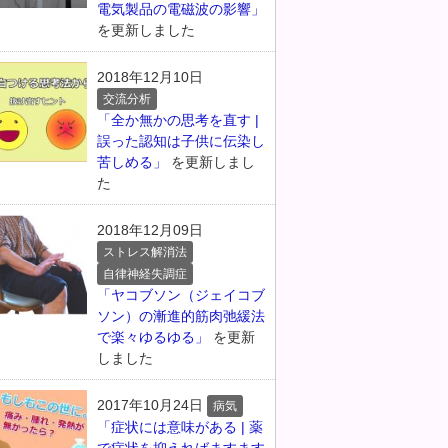
電気製品の電磁波の影響」
を更新しました
2018年12月10日
交流分析
「全か無かの思考を直す |
誤った認知は子供に伝染し
苦しめる」
を更新しまし
た
2018年12月09日
ストレス解消法
自律神経失調症
「ヤコブソン（ジェイコブ
ソン）の漸進的筋肉弛緩法
で楽々ゆるゆる」
を更新
しました
2017年10月24日
病気
「症状には意味がある | 薬