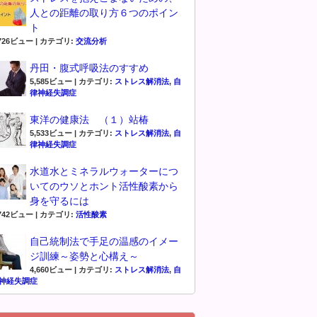
人との距離の取り方６つのポイン
ト
,726ビュー
|
カテゴリ:
交流分析
丹田・腹式呼吸法のすすめ
5,585ビュー
|
カテゴリ:
ストレス解消法
,
自
律神経失調症
東洋の健康法 （１）站椿
5,533ビュー
|
カテゴリ:
ストレス解消法
,
自
律神経失調症
水道水とミネラルウォーターにつ
いてのウソとホント活性酸素から
身を守るには
,742ビュー
|
カテゴリ:
活性酸素
自己統制法で手足の温感のイメー
ジ訓練～姿勢と心構え～
4,660ビュー
|
カテゴリ:
ストレス解消法
,
自
神経失調症