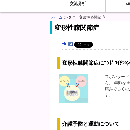
交流分析
si
ホーム
≫タグ : 変形性膝関節症
変形性膝関節症
変形性膝関節症にｺﾝﾄﾞﾛｲﾁﾝやｺ
スポンサード
ん。 年齢を
痛みで歩くの
す。 …
介護予防と運動について