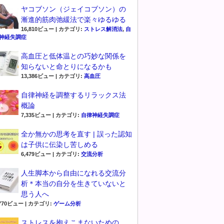
ヤコブソン（ジェイコブソン）の
漸進的筋肉弛緩法で楽々ゆるゆる
16,810ビュー
|
カテゴリ:
ストレス解消法
,
自
神経失調症
高血圧と低体温との巧妙な関係を
知らないと命とりになるかも
13,386ビュー
|
カテゴリ:
高血圧
自律神経を調整するリラックス法
概論
7,335ビュー
|
カテゴリ:
自律神経失調症
全か無かの思考を直す | 誤った認知
は子供に伝染し苦しめる
6,479ビュー
|
カテゴリ:
交流分析
人生脚本から自由になれる交流分
析＊本当の自分を生きていないと
思う人へ
,770ビュー
|
カテゴリ:
ゲーム分析
ストレスを抱えこまないための、