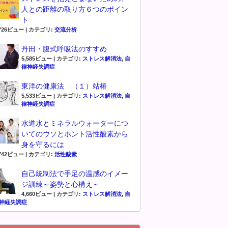
人との距離の取り方６つのポイン
ト
,726ビュー
|
カテゴリ:
交流分析
丹田・腹式呼吸法のすすめ
5,585ビュー
|
カテゴリ:
ストレス解消法
,
自
律神経失調症
東洋の健康法 （１）站椿
5,533ビュー
|
カテゴリ:
ストレス解消法
,
自
律神経失調症
水道水とミネラルウォーターにつ
いてのウソとホント活性酸素から
身を守るには
,742ビュー
|
カテゴリ:
活性酸素
自己統制法で手足の温感のイメー
ジ訓練～姿勢と心構え～
4,660ビュー
|
カテゴリ:
ストレス解消法
,
自
神経失調症