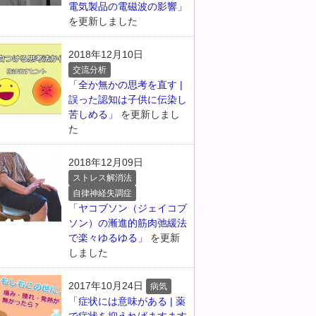
電気製品の電磁波の影響」
を更新しました
2018年12月10日
交流分析
「全か無かの思考を直す |
誤った認知は子供に伝染し
苦しめる」
を更新しまし
た
2018年12月09日
ストレス解消法
自律神経失調症
「ヤコブソン（ジェイコブ
ソン）の漸進的筋肉弛緩法
で楽々ゆるゆる」
を更新
しました
2017年10月24日
病気
「症状には意味がある | 薬